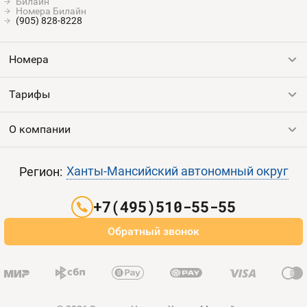
Билайн
Номера Билайн
(905) 828-8228
Номера
Тарифы
Все номера
Продать номер
О компании
Выгодные тарифы
Пополнить баланс
Все тарифы
Контакты
Ханты-Мансийский автономный округ
Регион:
Партнерам
+7(495)510-55-55
Оплата и доставка
Обратный звонок
Карта сайта