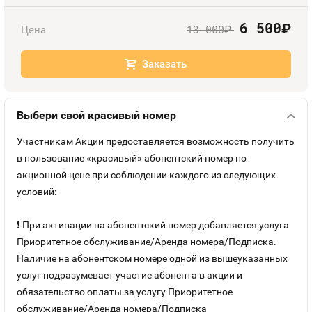
Оплата и доставка
Тарифы
6 500
руб.
13 000
Цена
руб.
Контакты
Заказать
Устройства
Выбери свой красивый номер
Участникам Акции предоставляется возможность получить
в пользование «красивый» абонентский номер по
акционной цене при соблюдении каждого из следующих
условий:
❗ При активации на абонентский номер добавляется услуга
Приоритетное обслуживание/Аренда номера/Подписка.
Наличие на абонентском номере одной из вышеуказанных
услуг подразумевает участие абонента в акции и
обязательство оплаты за услугу Приоритетное
обслуживание/Аренда номера/Подписка