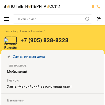
Билайн
Номера Билайн
Подобрать номер
+7 (905) 828-8228
МТС
Билайн
МТС
Самая низкая цена
Тип номера
Мегафон
Номера
БИЛАЙН
Мобильный
Теле2
Тарифы
МЕГАФОН
Регион
Номера
Ханты-Мансийский автономный округ
Йота
Тарифы
ТЕЛЕ2
Номера
В наличии
Продать номер
Тарифы
ЙОТА