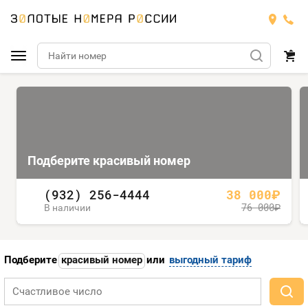
Подобрать номер
МТС
Подберите красивый номер
Билайн
МТС
(932) 256-4444
38 000
Мегафон
руб.
Номера
БИЛАЙН
76 000
В наличии
руб.
Теле2
Тарифы
МЕГАФОН
Номера
Подберите
красивый номер
или
выгодный тариф
Йота
Тарифы
ТЕЛЕ2
Номера
Продать номер
Тарифы
ЙОТА