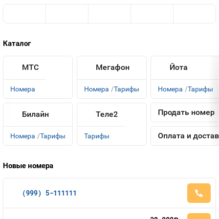
Оплата и доставка
Тарифы
Контакты
Каталог
Устройства
МТС
Мегафон
Йота
Номера
Номера
Тарифы
Номера
Тарифы
Продать номер
Билайн
Теле2
Оплата и доста
Номера
Тарифы
Тарифы
Новые номера
(999) 5-111111