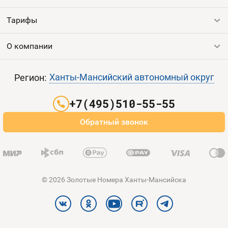
Тарифы
Все номера
Продать номер
О компании
Выгодные тарифы
Пополнить баланс
Все тарифы
Контакты
Ханты-Мансийский автономный округ
Регион:
Партнерам
+7(495)510-55-55
Оплата и доставка
Обратный звонок
Карта сайта
© 2026 Золотые Номера Ханты-Мансийска