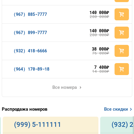
140 000
руб.
(967) 885-7777
280 000
руб.
140 000
руб.
(967) 899-7777
280 000
руб.
38 000
руб.
(932) 418-6666
76 000
руб.
7 400
руб.
(964) 170-89-18
14 800
руб.
Все номера
Распродажа номеров
Все скидки
(999) 5-111111
(932) 