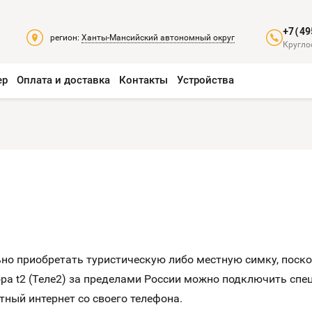
+7(49
регион:
Ханты-Мансийский автономный округ
Кругло
ер
Оплата и доставка
Контакты
Устройства
ьно приобретать туристическую либо местную симку, поск
ора t2 (Теле2) за пределами России можно подключить сп
ный интернет со своего телефона.