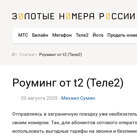
МТС
Билайн
Мегафон
Теле2
Йота
Продать ном
Статьи
Роуминг от t2 (Теле2)
Роуминг от t2 (Теле2)
20 августа 2025
Михаил Сумин
Отправляясь в заграничную поездку уже необязател
своим номером. Так, для абонентов сотового операт
использовать выгодные тарифы на звонки и безлимит