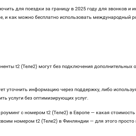
ючить для поездки за границу в 2025 году для звонков и ин
е, и как можно бесплатно использовать международный р
нты t2 (Теле2) могут без подключения дополнительных опц
ет уточнить информацию через поддержку, либо используя
оить услуги без оптимизирующих услуг.
роуминг с номером t2 (Теле2) в Европе — какая стоимость
своим номером t2 (Теле2) в Финляндии — для этого просто