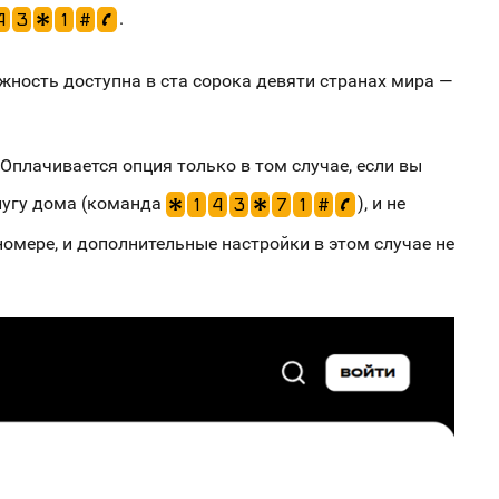
.
4
3
*
1
#
p
жность доступна в ста сорока девяти странах мира —
 Оплачивается опция только в том случае, если вы
слугу дома (команда
), и не
*
1
4
3
*
7
1
#
p
омере, и дополнительные настройки в этом случае не