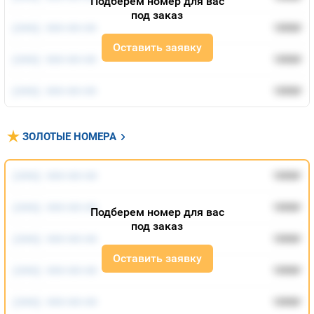
Подберем номер для вас
под заказ
Оплата и доставка
Тарифы
(***) ***-**-**
1000
руб.
Оставить заявку
Контакты
(***) ***-**-**
1000
руб.
Устройства
(***) ***-**-**
1000
руб.
ЗОЛОТЫЕ НОМЕРА
(***) ***-**-**
1000
руб.
(***) ***-**-**
1000
руб.
Подберем номер для вас
под заказ
(***) ***-**-**
1000
руб.
Оставить заявку
(***) ***-**-**
1000
руб.
(***) ***-**-**
1000
руб.