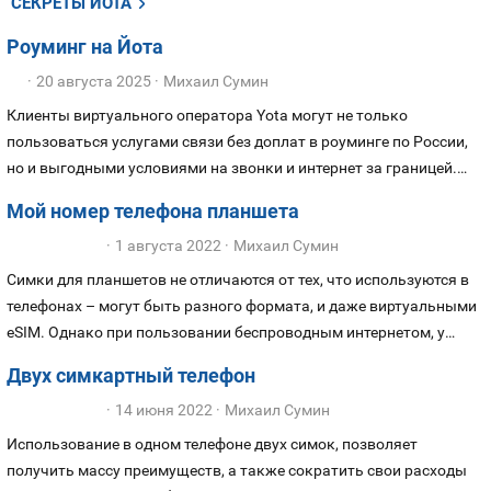
СЕКРЕТЫ ЙОТА
Роуминг на Йота
20 августа 2025
Михаил Сумин
Клиенты виртуального оператора Yota могут не только
пользоваться услугами связи без доплат в роуминге по России,
но и выгодными условиями на звонки и интернет за границей.
Предлагаем детальный обзор условий использования
Мой номер телефона планшета
международного роуминга в 2025 году для абонентов Yota: какие
1 августа 2022
Михаил Сумин
тарифы на звонки и интернет, и как сократить расходы на связь
в путешествиях.
Симки для планшетов не отличаются от тех, что используются в
телефонах – могут быть разного формата, и даже виртуальными
eSIM. Однако при пользовании беспроводным интернетом, у
пользователей могут возникнуть вопросы, и одним из частых
Двух симкартный телефон
является, как узнать номер телефона сим-карты, используемой в
14 июня 2022
Михаил Сумин
своем планшете?
Использование в одном телефоне двух симок, позволяет
получить массу преимуществ, а также сократить свои расходы