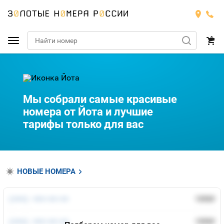
Подобрать номер
МТС
Мы собрали самые красивые
номера от Йота и лучшие
Билайн
МТС
тарифы только для вас
Мегафон
Номера
БИЛАЙН
Теле2
Тарифы
МЕГАФОН
НОВЫЕ НОМЕРА
Номера
Йота
Тарифы
ТЕЛЕ2
(***) ***-**-**
1000
руб.
Номера
Продать номер
Тарифы
ЙОТА
(***) ***-**-**
1000
руб.