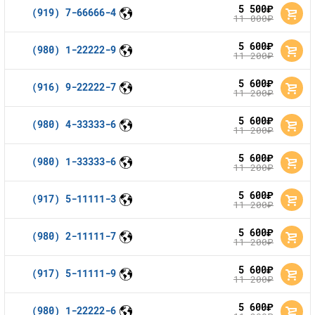
5 500
руб.
(919) 7-66666-4
11 000
руб.
Оплата и доставка
Тарифы
5 600
руб.
(980) 1-22222-9
11 200
Контакты
руб.
5 600
руб.
(916) 9-22222-7
Устройства
11 200
руб.
5 600
руб.
(980) 4-33333-6
11 200
руб.
5 600
руб.
(980) 1-33333-6
11 200
руб.
5 600
руб.
(917) 5-11111-3
11 200
руб.
5 600
руб.
(980) 2-11111-7
11 200
руб.
5 600
руб.
(917) 5-11111-9
11 200
руб.
5 600
руб.
(980) 1-22222-6