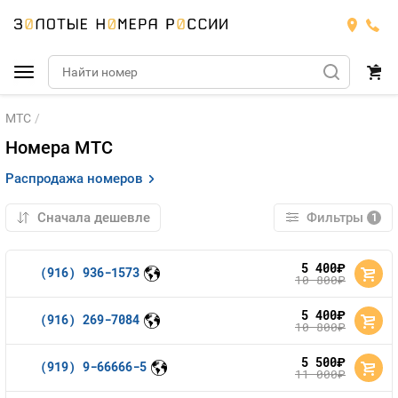
МТС
Подобрать номер
Номера МТС
МТС
Распродажа номеров
Билайн
МТС
Фильтры
1
Мегафон
Номера
БИЛАЙН
5 400
руб.
(916) 936-1573
10 800
руб.
Теле2
Тарифы
МЕГАФОН
Номера
5 400
руб.
(916) 269-7084
10 800
руб.
Йота
Тарифы
ТЕЛЕ2
Номера
5 500
руб.
(919) 9-66666-5
11 000
руб.
Продать номер
Тарифы
ЙОТА