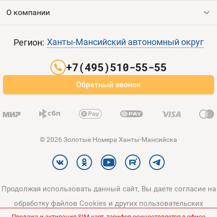
Продать номер
О компании
Выгодные тарифы
Пополнить баланс
Все тарифы
Контакты
Ханты-Мансийский автономный округ
Регион:
Партнерам
+7(495)510-55-55
Оплата и доставка
Обратный звонок
Карта сайта
© 2026 Золотые Номера Ханты-Мансийска
Продолжая использовать данный сайт, Вы даете согласие на
обработку файлов Cookies и других пользовательских
Продажа и активация SIM-карт, тарифов осуществляется в офисе