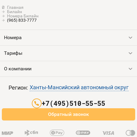
Билайн
Номера Билайн
(965) 833-7777
Номера
Тарифы
Все номера
Продать номер
О компании
Выгодные тарифы
Пополнить баланс
Все тарифы
Контакты
Ханты-Мансийский автономный округ
Регион:
Партнерам
+7(495)510-55-55
Оплата и доставка
Обратный звонок
Карта сайта