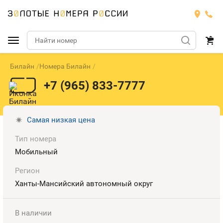
Билайн
Номера Билайн
Подобрать номер
+7 (965) 833-7777
МТС
Билайн
МТС
Самая низкая цена
Тип номера
Мегафон
Номера
БИЛАЙН
Мобильный
Теле2
Тарифы
МЕГАФОН
Регион
Номера
Ханты-Мансийский автономный округ
Йота
Тарифы
ТЕЛЕ2
Номера
В наличии
Продать номер
Тарифы
ЙОТА