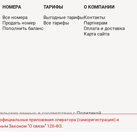
НОМЕРА
ТАРИФЫ
О КОМПАНИИ
Все номера
Выгодные тарифы
Контакты
Продать номер
Все тарифы
Партнерам
Пополнить баланс
Оплата и доставка
Карта сайта
тельских данных, в соответствии с
Политикой
з официальные приложения оператора (саморегистрация) и
ны на сайте указаны без НДС.
ным Законом “О связи” 126-ФЗ.