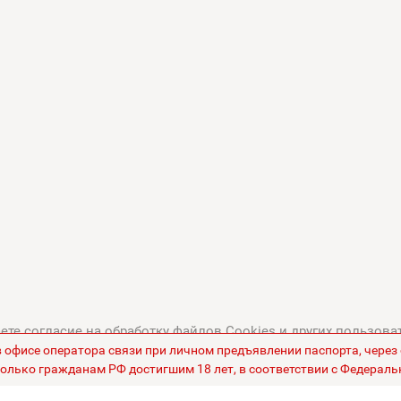
те согласие на обработку файлов Cookies и других пользова
в офисе оператора связи при личном предъявлении паспорта, чере
тикой в отношении обработки персональных данных
.
Все це
олько гражданам РФ достигшим 18 лет, в соответствии с Федераль