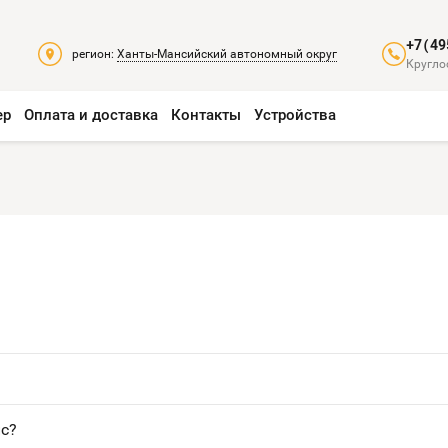
+7(49
регион:
Ханты-Мансийский автономный округ
Кругло
ер
Оплата и доставка
Контакты
Устройства
ис?