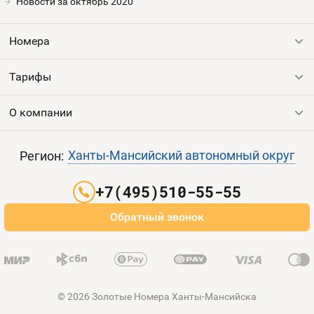
Новости за октябрь 2020
Оплата и доставка
Тарифы
Номера
Контакты
Тарифы
Все номера
Устройства
Продать номер
О компании
Выгодные тарифы
Пополнить баланс
Все тарифы
Контакты
Ханты-Мансийский автономный округ
Регион:
Партнерам
+7(495)510-55-55
Оплата и доставка
Обратный звонок
Карта сайта
© 2026 Золотые Номера Ханты-Мансийска