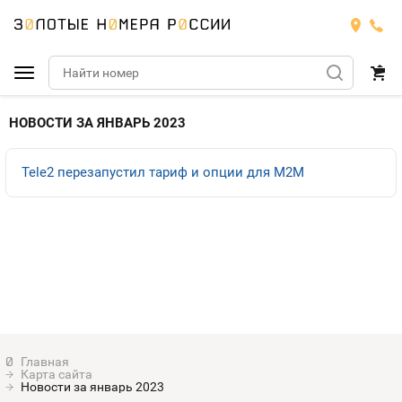
Подобрать номер
НОВОСТИ ЗА ЯНВАРЬ 2023
МТС
Tele2 перезапустил тариф и опции для M2M
Билайн
МТС
Мегафон
Номера
БИЛАЙН
Теле2
Тарифы
МЕГАФОН
Номера
Йота
Тарифы
ТЕЛЕ2
Номера
Карта сайта
Продать номер
Тарифы
Новости за январь 2023
ЙОТА