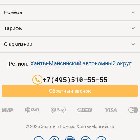
Оплата и доставка
Тарифы
Номера
Контакты
Тарифы
Все номера
Продать номер
Устройства
О компании
Выгодные тарифы
Пополнить баланс
Все тарифы
Контакты
Ханты-Мансийский автономный округ
Регион:
Партнерам
+7(495)510-55-55
Оплата и доставка
Обратный звонок
Карта сайта
© 2026 Золотые Номера Ханты-Мансийска