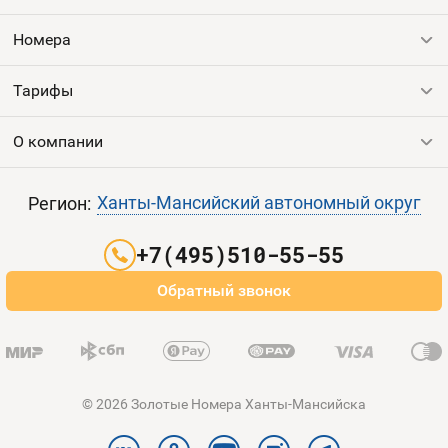
Оплата и доставка
Тарифы
Номера
Контакты
Тарифы
Все номера
Продать номер
Устройства
О компании
Выгодные тарифы
Пополнить баланс
Все тарифы
Контакты
Ханты-Мансийский автономный округ
Регион:
Партнерам
+7(495)510-55-55
Оплата и доставка
Обратный звонок
Карта сайта
© 2026 Золотые Номера Ханты-Мансийска