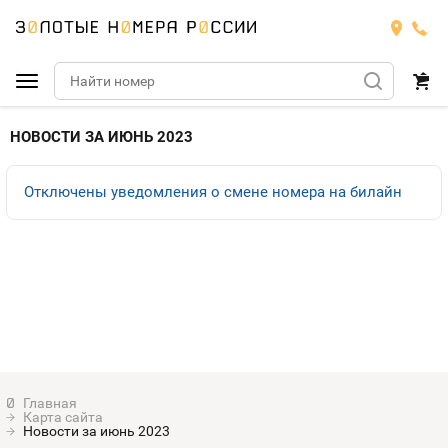
Подобрать номер
НОВОСТИ ЗА ИЮНЬ 2023
МТС
Отключены уведомления о смене номера на билайн
Билайн
МТС
Мегафон
Номера
БИЛАЙН
Теле2
Тарифы
МЕГАФОН
Номера
Йота
Тарифы
ТЕЛЕ2
Номера
Карта сайта
Продать номер
Тарифы
Новости за июнь 2023
ЙОТА