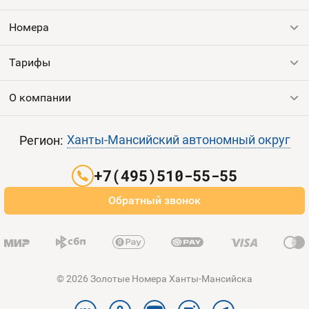
Оплата и доставка
Тарифы
Номера
Контакты
Тарифы
Все номера
Продать номер
Устройства
О компании
Выгодные тарифы
Пополнить баланс
Все тарифы
Контакты
Ханты-Мансийский автономный округ
Регион:
Партнерам
+7(495)510-55-55
Оплата и доставка
Обратный звонок
Карта сайта
© 2026 Золотые Номера Ханты-Мансийска