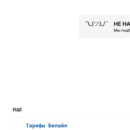
¯\_(
ツ
)_/¯
НЕ Н
Мы подб
ЕЩЕ
Тарифы Билайн