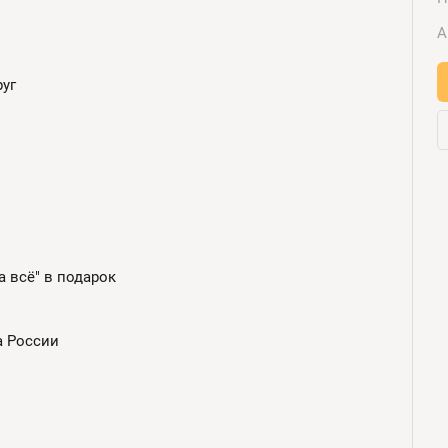
А
уг
а всё" в подарок
а России