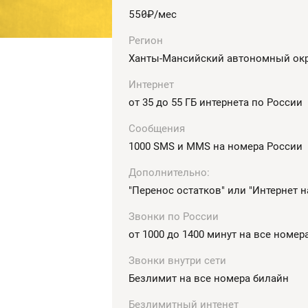
550
руб.
/мес
Регион
Ханты-Мансийский автономный окр
Интернет
от 35 до 55 ГБ интернета по России
Сообщения
1000 SMS и MMS на номера России
Дополнительно:
"Перенос остатков" или "Интернет н
Звонки по России
от 1000 до 1400 минут на все номер
Звонки внутри сети
Безлимит на все номера билайн
Безлимитный интенет