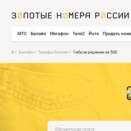
МТС
Билайн
Мегафон
Теле2
Йота
Продать ном
Билайн
Тарифы Билайн
Гибкое решение за 500
Абонентская плата