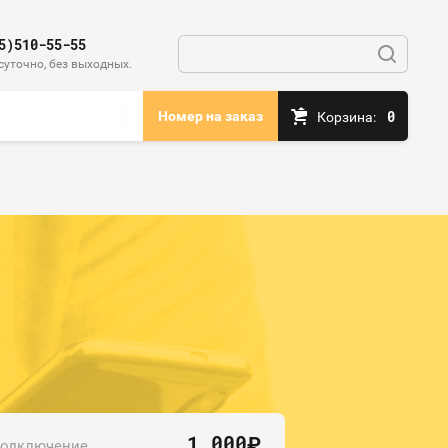
5)510-55-55
суточно, без выходных.
0
Номер на заказ
Корзина:
1 000
руб.
одключение