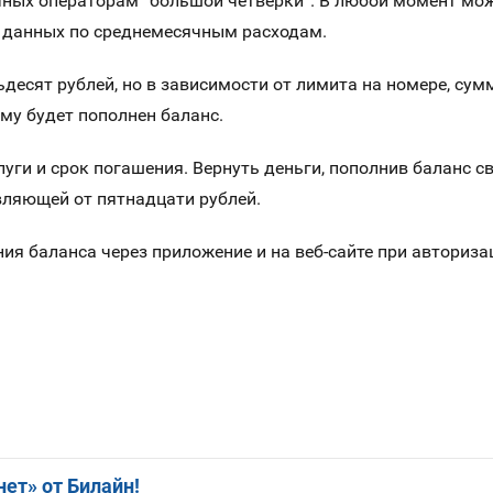
ичных операторам “большой четверки”. В любой момент мо
 данных по среднемесячным расходам.
десят рублей, но в зависимости от лимита на номере, сум
му будет пополнен баланс.
луги и срок погашения. Вернуть деньги, пополнив баланс 
авляющей от пятнадцати рублей.
ия баланса через приложение и на веб-сайте при авториза
ет» от Билайн!