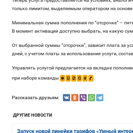
Теперь услуга предоставляется на условиях, аналог
только лимитом, выделяемым оператором на основе
Минимальная сумма пополнения по “отсрочке” – пять
В момент активации доступно выбрать, на какую сум
От выбранной суммы “отсрочки”, зависит плата за ус
дней, с учетом платы за использование услуги, сост
Управлять услугой предлагается на вкладке пополнен
при наборе команды
.
*
9
0
6
#
p
Рассказать друзьям:
ДРУГИЕ НОВОСТИ
Запуск новой линейки тарифов «Умный интерн