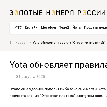
МТС
Билайн
Мегафон
Теле2
Йота
Продать ном
Новости
Yota обновляет правила “Отсрочки платежей”
Yota обновляет правил
31 августа 2025
Стало еще удобнее пополнять баланс сим-карты Yota 
предоставления “Отсрочки платежа” доступны всем 