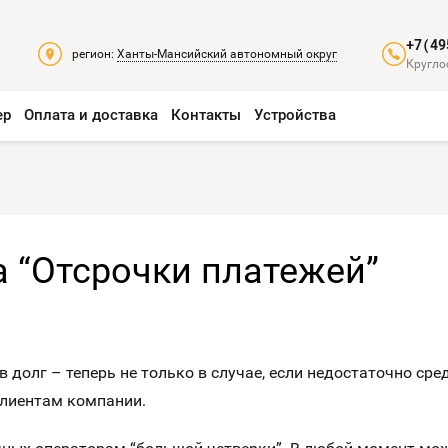
+7(49
регион:
Ханты-Мансийский автономный округ
Кругло
ер
Оплата и доставка
Контакты
Устройства
а “Отсрочки платежей”
в долг – теперь не только в случае, если недостаточно ср
клиентам компании.