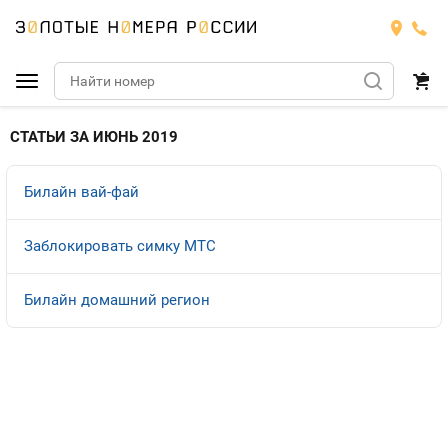
Подобрать номер
СТАТЬИ ЗА ИЮНЬ 2019
МТС
Билайн вай-фай
Билайн
МТС
Заблокировать симку МТС
Мегафон
Номера
БИЛАЙН
Билайн домашний регион
Теле2
Тарифы
МЕГАФОН
Номера
Йота
Тарифы
ТЕЛЕ2
Номера
Продать номер
Тарифы
ЙОТА