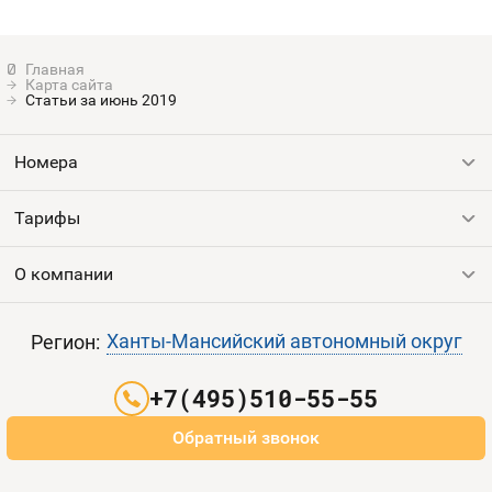
Оплата и доставка
Тарифы
Карта сайта
Контакты
Статьи за июнь 2019
Устройства
Номера
Тарифы
Все номера
Продать номер
О компании
Выгодные тарифы
Пополнить баланс
Все тарифы
Контакты
Ханты-Мансийский автономный округ
Регион:
Партнерам
+7(495)510-55-55
Оплата и доставка
Обратный звонок
Карта сайта