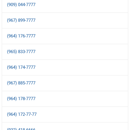
(909) 044-7777
(967) 899-7777
(964) 176-7777
(965) 833-7777
(964) 174-7777
(967) 885-7777
(964) 178-7777
(964) 172-77-77