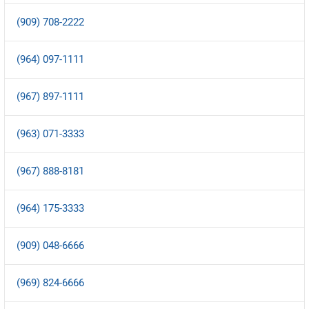
(909) 708-2222
(964) 097-1111
(967) 897-1111
(963) 071-3333
(967) 888-8181
(964) 175-3333
(909) 048-6666
(969) 824-6666