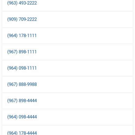
(963) 493-2222
(909) 709-2222
(964) 178-1111
(967) 898-1111
(964) 098-1111
(967) 888-9988
(967) 898-4444
(964) 098-4444
(964) 178-4444