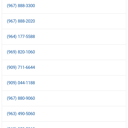
(967) 888-3300
(967) 888-2020
(964) 177-5588
(969) 820-1060
(909) 711-6644
(909) 044-1188
(967) 880-9060
(963) 490-5060